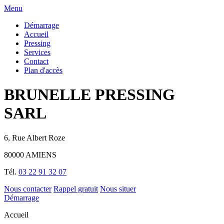
Menu
Démarrage
Accueil
Pressing
Services
Contact
Plan d'accès
BRUNELLE PRESSING
SARL
6, Rue Albert Roze
80000 AMIENS
Tél.
03 22 91 32 07
Nous contacter
Rappel gratuit
Nous situer
Démarrage
Accueil